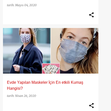
tarih:
Mayıs 04, 2020
50 YAŞ KADIN
CORONA
COVID-19
+
2
Evde Yapılan Maskeler İçin En etkili Kumaş
Hangisi?
tarih:
Nisan 26, 2020