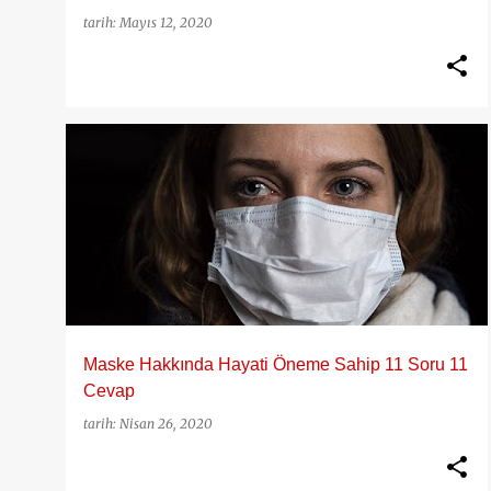
tarih:
Mayıs 12, 2020
50 YAŞ KADIN
CORONA
COVID-19
ELDIVEN
KORONA
MASKE
MASKE KULLANMAK
+
Maske Hakkında Hayati Öneme Sahip 11 Soru 11
Cevap
tarih:
Nisan 26, 2020