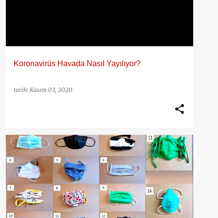
Koronavirüs Havada Nasıl Yayılıyor?
tarih:
Kasım 03, 2020
CORONA
COVID 19
KORONA
MASKE