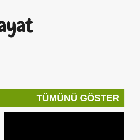
Ana içeriğe atla
ayat
TÜMÜNÜ GÖSTER
CORONA
COVID-19
KORONA
KORONA VIRÜS
SAĞLIK
+