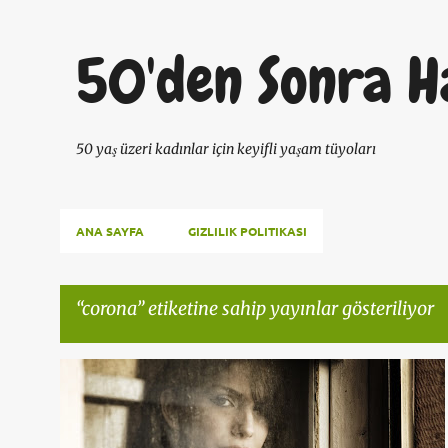
50'den Sonra H
50 yaş üzeri kadınlar için keyifli yaşam tüyoları
ANA SAYFA
GIZLILIK POLITIKASI
corona
etiketine sahip yayınlar gösteriliyor
K
50 YAŞ KADIN
ANTIAGING
CORONA
RUH SAĞLIĞI
a