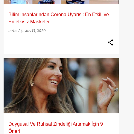
Bilim İnsanlarından Corona Uyarısı: En Etkili ve
En etkisiz Maskeler
tarih:
Ağustos 13, 2020
50 YAŞ KADIN
ANTIAGING
BEYIN SAĞLIĞI
CORONA
KORONA
ZIHIN SAĞLIĞI
+
Duygusal Ve Ruhsal Zindeliği Artırmak İçin 9
Öneri