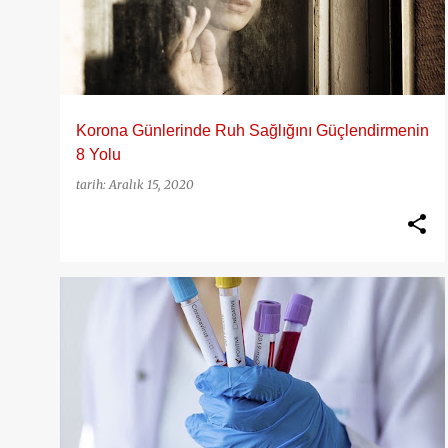
y
ı
t
l
Korona Günlerinde Ruh Sağlığını Güçlendirmenin
a
8 Yolu
r
tarih:
Aralık 15, 2020
CORONA
COVID 19
KORONA
ZATÜRE
ZATÜREE