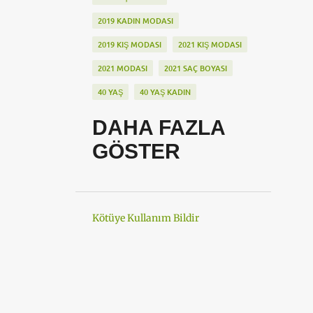
2019 KADIN MODASI
2019 KIŞ MODASI
2021 KIŞ MODASI
2021 MODASI
2021 SAÇ BOYASI
40 YAŞ
40 YAŞ KADIN
5
50
50 DEN SONRA GIYIM
DAHA FAZLA
50 DEN SONRA HAYAT
GÖSTER
50 DEN SONRA KADIN
50 DEN SONRA KILO VERMEK
50 DEN SONRA SAĞLIK
50 ÜSTÜ SAÇ
Kötüye Kullanım Bildir
50 YAŞ
50 YAŞ 50 YAŞ KADIN
50 YAŞ 50DENSONRAHAYAT
50 YAŞ ANTIAGING
50 YAŞ DOSTLUK
50 YAŞ GIYIM
50 YAŞ IÇIN SPOR