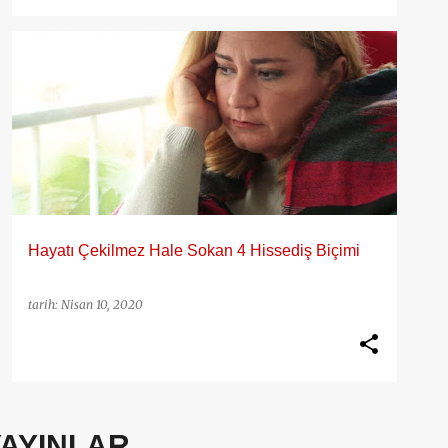
50 YAŞ KADIN
CORONA
COVID-19
DEPRESYON
DEZENFEKTAN
KORONA
PSIKOLOJI
+
Hayatı Çekilmez Hale Sokan 4 Hissediş Biçimi
tarih:
Nisan 10, 2020
YAYINLAR