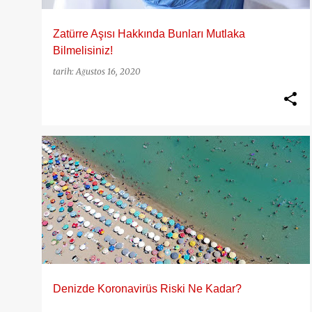
Zatürre Aşısı Hakkında Bunları Mutlaka
Bilmelisiniz!
tarih:
Ağustos 16, 2020
10 BIN ADIMIN FAYDALARI
50 YAŞ KADIN
+
1
Denizde Koronavirüs Riski Ne Kadar?