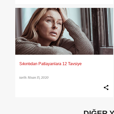
CORONA
COVID-19
DEKORASYON
GIYIM
+
1
Sıkıntıdan Patlayanlara 12 Tavsiye
tarih:
Nisan 15, 2020
DIĞER 