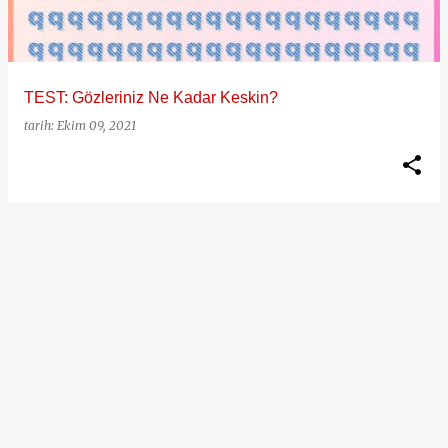
t
l
a
TEST: Gözleriniz Ne Kadar Keskin?
r
tarih:
Ekim 09, 2021