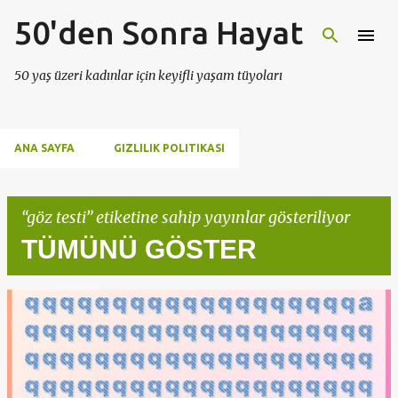
50'den Sonra Hayat
Ana içeriğe atla
50 yaş üzeri kadınlar için keyifli yaşam tüyoları
ANA SAYFA
GIZLILIK POLITIKASI
göz testi
etiketine sahip yayınlar gösteriliyor
TÜMÜNÜ GÖSTER
K
a
y
ı