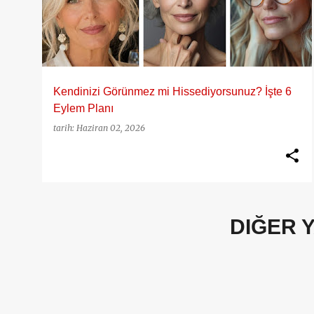
y
YAŞLANMA SORUNLARI
ı
t
l
a
Kendinizi Görünmez mi Hissediyorsunuz? İşte 6
r
Eylem Planı
tarih:
Haziran 02, 2026
DIĞER 