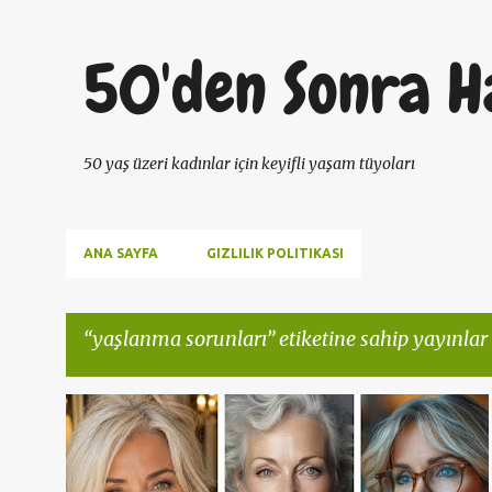
50'den Sonra H
50 yaş üzeri kadınlar için keyifli yaşam tüyoları
ANA SAYFA
GIZLILIK POLITIKASI
yaşlanma sorunları
etiketine sahip yayınlar 
K
GÖRÜNMEZ HISSETMEK
KENDINI EZDIRMEMEK
a
KIŞISEL GELIŞIM
PSIKOLOJI
+