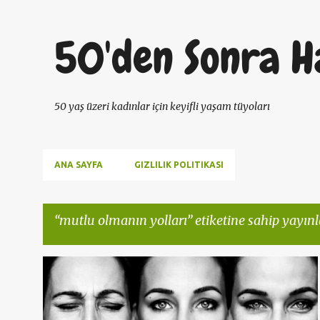
50'den Sonra H
50 yaş üzeri kadınlar için keyifli yaşam tüyoları
ANA SAYFA
GIZLILIK POLITIKASI
mutlu olmanın yolları
etiketine sahip yayınl
K
50DENSONRAHAYAT
50YAŞKADIN
ANTIAGING
+
2
a