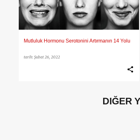
y
ı
t
l
a
Mutluluk Hormonu Serotonini Artırmanın 14 Yolu
r
tarih:
Şubat 26, 2022
DIĞER 