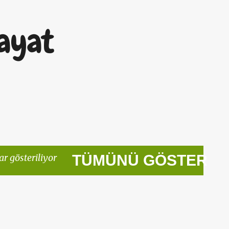
Ana içeriğe atla
ayat
ar gösteriliyor
TÜMÜNÜ GÖSTER