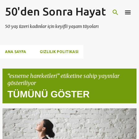
50'den Sonra Hayat
Ana içeriğe atla
50 yaş üzeri kadınlar için keyifli yaşam tüyoları
ANA SAYFA
GIZLILIK POLITIKASI
esneme hareketleri
etiketine sahip yayınlar
gösteriliyor
TÜMÜNÜ GÖSTER
K
a
y