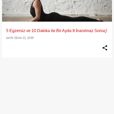
ı
t
l
a
5 Egzersiz ve 10 Dakika ile Bir Ayda 8 İnanılmaz Sonuç!
r
tarih:
Ekim 15, 2019