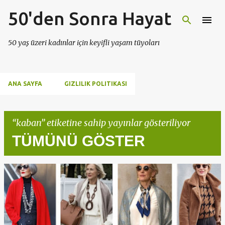
50'den Sonra Hayat
Ana içeriğe atla
50 yaş üzeri kadınlar için keyifli yaşam tüyoları
ANA SAYFA
GIZLILIK POLITIKASI
kaban
etiketine sahip yayınlar gösteriliyor
TÜMÜNÜ GÖSTER
K
a
y
ı