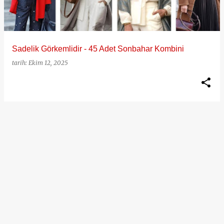
t
l
a
Sadelik Görkemlidir - 45 Adet Sonbahar Kombini
r
tarih:
Ekim 12, 2025