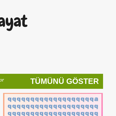
Ana içeriğe atla
ayat
or
TÜMÜNÜ GÖSTER
ANTIAGING
GÖZ BAKIM
GÖZ SAĞLIĞI
GÖZ TESTI
SAĞLIK
TEST
+