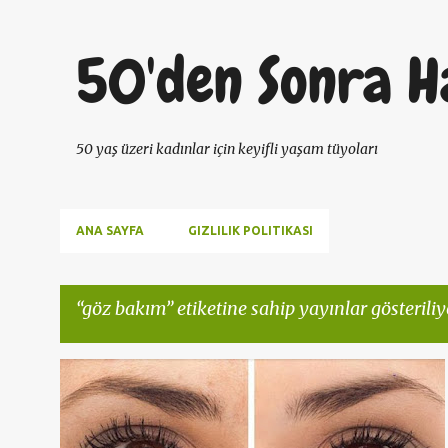
50'den Sonra H
50 yaş üzeri kadınlar için keyifli yaşam tüyoları
ANA SAYFA
GIZLILIK POLITIKASI
göz bakım
etiketine sahip yayınlar gösteriliy
K
50 YAŞ KADIN
50DENSONRAHAYAT
ANTIAGING
+
4
a