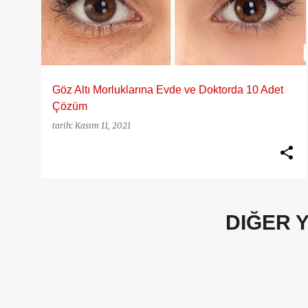
y
ı
t
l
a
Göz Altı Morluklarına Evde ve Doktorda 10 Adet
r
Çözüm
tarih:
Kasım 11, 2021
DIĞER 