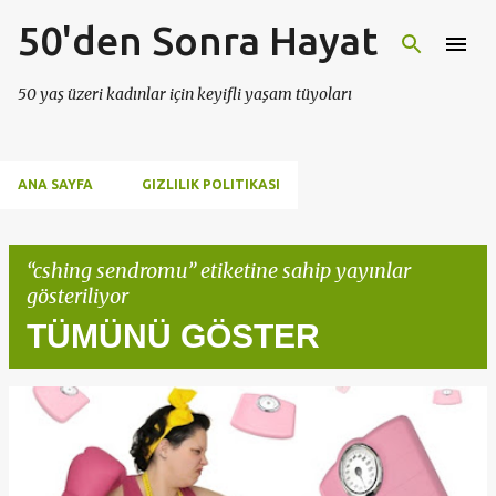
50'den Sonra Hayat
Ana içeriğe atla
50 yaş üzeri kadınlar için keyifli yaşam tüyoları
ANA SAYFA
GIZLILIK POLITIKASI
cshing sendromu
etiketine sahip yayınlar
gösteriliyor
TÜMÜNÜ GÖSTER
K
a
y