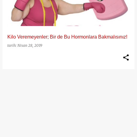
ı
t
l
a
Kilo Veremeyenler; Bir de Bu Hormonlara Bakmalısınız!
r
tarih:
Nisan 28, 2019