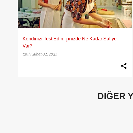
y
ı
t
l
a
Kendinizi Test Edin:İçinizde Ne Kadar Safiye
r
Var?
tarih:
Şubat 02, 2021
DIĞER 