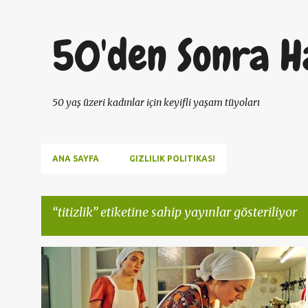
50'den Sonra H
50 yaş üzeri kadınlar için keyifli yaşam tüyoları
ANA SAYFA
GIZLILIK POLITIKASI
titizlik
etiketine sahip yayınlar gösteriliyor
K
50 YAŞ KADIN
ANTIAGING
KIŞILIK TESTI
a
MASUMLAR APARTMANI
OBSESYON
TITIZLIK
+