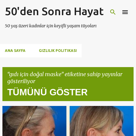
50'den Sonra Hayat
Ana içeriğe atla
50 yaş üzeri kadınlar için keyifli yaşam tüyoları
ANA SAYFA
GIZLILIK POLITIKASI
gıdı için doğal maske
etiketine sahip yayınlar
gösteriliyor
TÜMÜNÜ GÖSTER
K
a
y