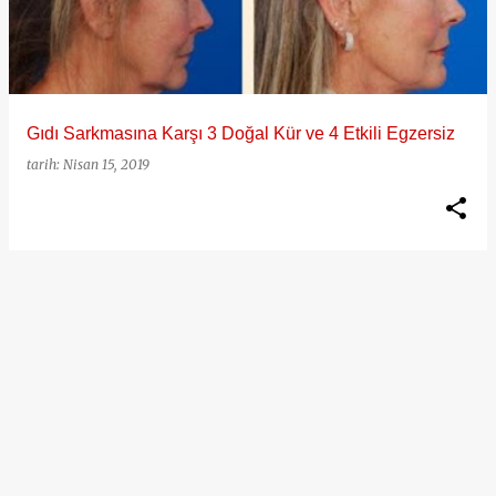
ı
t
l
a
Gıdı Sarkmasına Karşı 3 Doğal Kür ve 4 Etkili Egzersiz
r
tarih:
Nisan 15, 2019