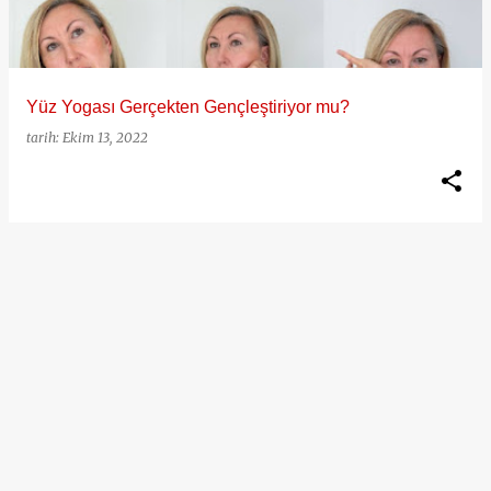
t
l
a
Yüz Yogası Gerçekten Gençleştiriyor mu?
r
tarih:
Ekim 13, 2022