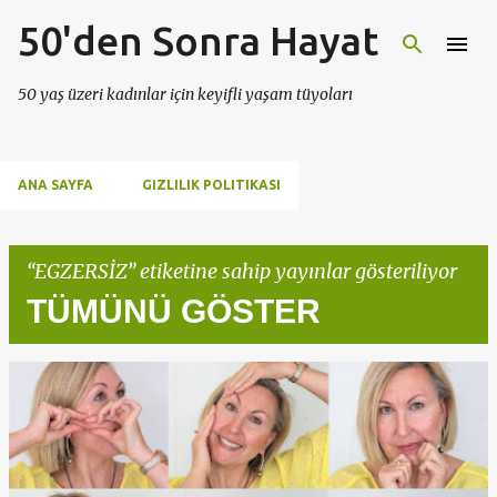
50'den Sonra Hayat
Ana içeriğe atla
50 yaş üzeri kadınlar için keyifli yaşam tüyoları
ANA SAYFA
GIZLILIK POLITIKASI
EGZERSİZ
etiketine sahip yayınlar gösteriliyor
TÜMÜNÜ GÖSTER
K
a
y
ı