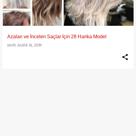
ı
t
l
a
Azalan ve İncelen Saçlar İçin 28 Harika Model
r
tarih:
Aralık 14, 2019