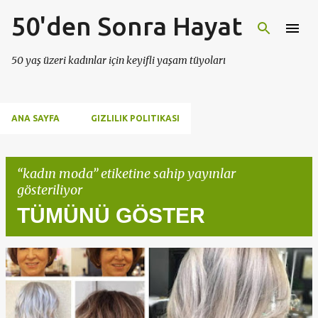
50'den Sonra Hayat
Ana içeriğe atla
50 yaş üzeri kadınlar için keyifli yaşam tüyoları
ANA SAYFA
GIZLILIK POLITIKASI
kadın moda
etiketine sahip yayınlar
gösteriliyor
TÜMÜNÜ GÖSTER
K
a
y