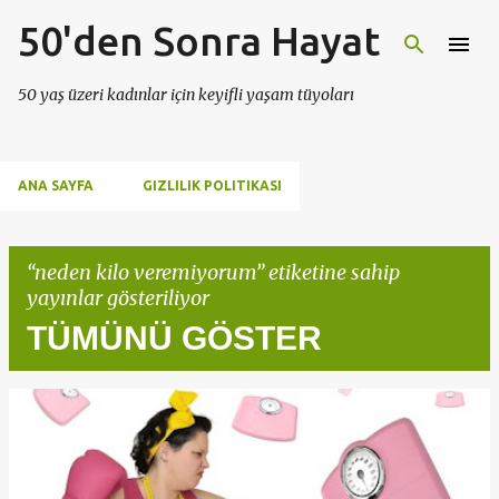
50'den Sonra Hayat
Ana içeriğe atla
50 yaş üzeri kadınlar için keyifli yaşam tüyoları
ANA SAYFA
GIZLILIK POLITIKASI
neden kilo veremiyorum
etiketine sahip
yayınlar gösteriliyor
TÜMÜNÜ GÖSTER
K
a
y