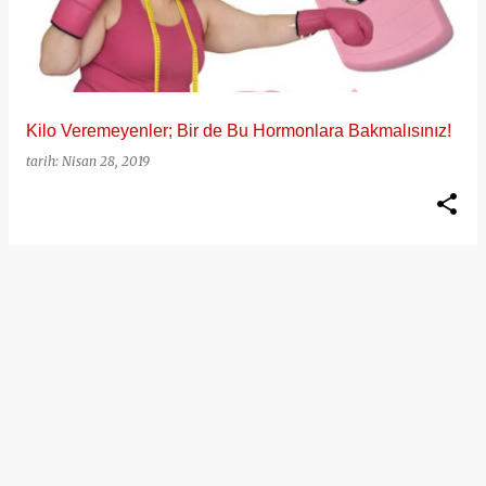
ı
t
l
a
Kilo Veremeyenler; Bir de Bu Hormonlara Bakmalısınız!
r
tarih:
Nisan 28, 2019