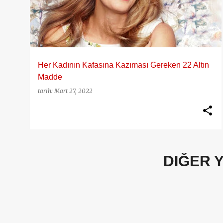
y
ı
t
l
a
Her Kadının Kafasına Kazıması Gereken 22 Altın
r
Madde
tarih:
Mart 27, 2022
DIĞER 