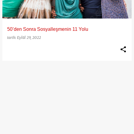
t
l
a
50’den Sonra Sosyalleşmenin 11 Yolu
r
tarih:
Eylül 29, 2022