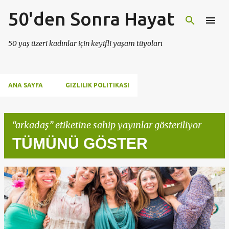
50'den Sonra Hayat
Ana içeriğe atla
50 yaş üzeri kadınlar için keyifli yaşam tüyoları
ANA SAYFA
GIZLILIK POLITIKASI
arkadaş
etiketine sahip yayınlar gösteriliyor
TÜMÜNÜ GÖSTER
K
a
y
ı