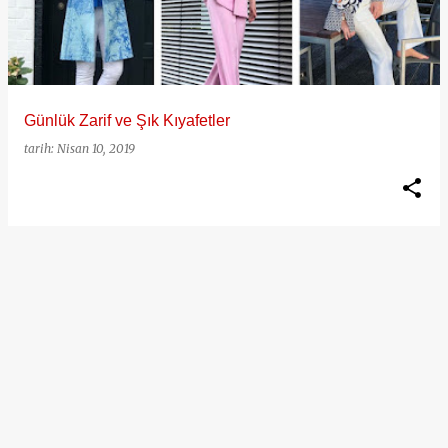
ı
t
l
a
Günlük Zarif ve Şık Kıyafetler
r
tarih:
Nisan 10, 2019