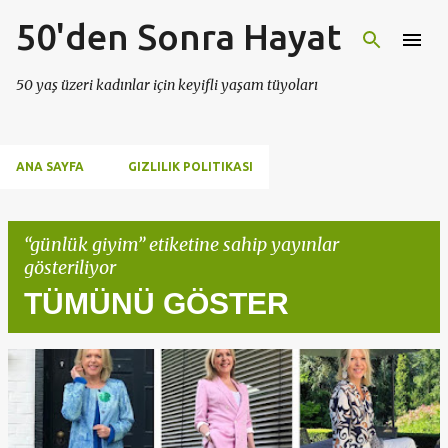
50'den Sonra Hayat
Ana içeriğe atla
50 yaş üzeri kadınlar için keyifli yaşam tüyoları
ANA SAYFA
GIZLILIK POLITIKASI
günlük giyim
etiketine sahip yayınlar
gösteriliyor
TÜMÜNÜ GÖSTER
K
a
y