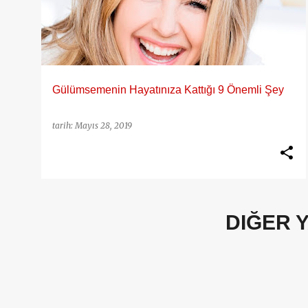
y
ı
t
l
a
Gülümsemenin Hayatınıza Kattığı 9 Önemli Şey
r
tarih:
Mayıs 28, 2019
DIĞER 