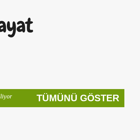
Ana içeriğe atla
ayat
liyor
TÜMÜNÜ GÖSTER