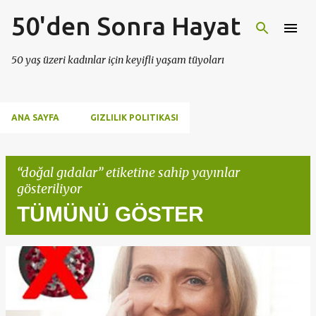
50'den Sonra Hayat
Ana içeriğe atla
50 yaş üzeri kadınlar için keyifli yaşam tüyoları
ANA SAYFA
GIZLILIK POLITIKASI
doğal gıdalar
etiketine sahip yayınlar
gösteriliyor
TÜMÜNÜ GÖSTER
K
a
y