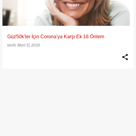
ı
t
l
a
Güz50k'ler İçin Corona'ya Karşı Ek 16 Önlem
r
tarih:
Mart 17, 2020