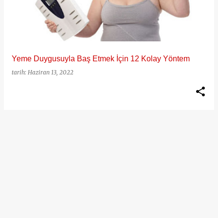
ı
t
l
a
Yeme Duygusuyla Baş Etmek İçin 12 Kolay Yöntem
r
tarih:
Haziran 13, 2022