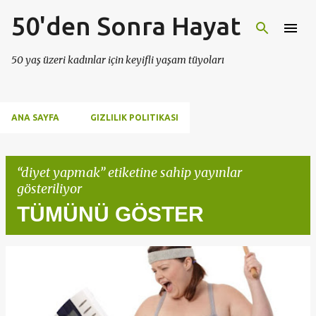
50'den Sonra Hayat
Ana içeriğe atla
50 yaş üzeri kadınlar için keyifli yaşam tüyoları
ANA SAYFA
GIZLILIK POLITIKASI
diyet yapmak
etiketine sahip yayınlar
gösteriliyor
TÜMÜNÜ GÖSTER
K
a
y