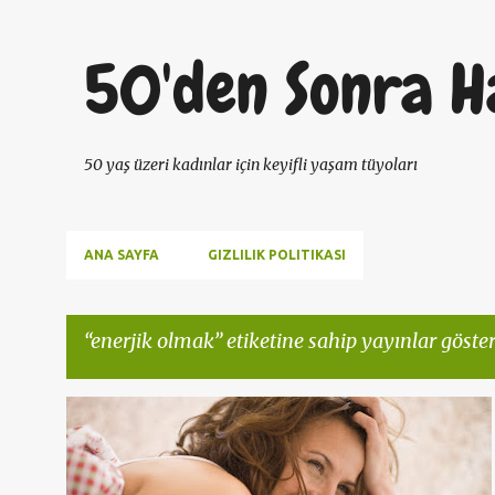
50'den Sonra H
50 yaş üzeri kadınlar için keyifli yaşam tüyoları
ANA SAYFA
GIZLILIK POLITIKASI
enerjik olmak
etiketine sahip yayınlar göster
K
ANTIAGING
ENERJIK OLMAK
ZINDELIK
a