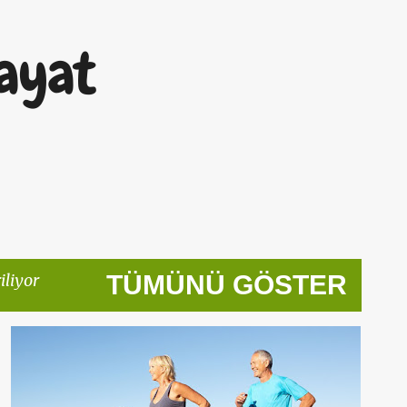
Ana içeriğe atla
ayat
iliyor
TÜMÜNÜ GÖSTER
50 YAŞ KADIN
50DEN SONRA HAYAT
ANTIAGING
ENERJI
ENERJI VEREN ŞEYLER
ENERJIK OLMAK
+