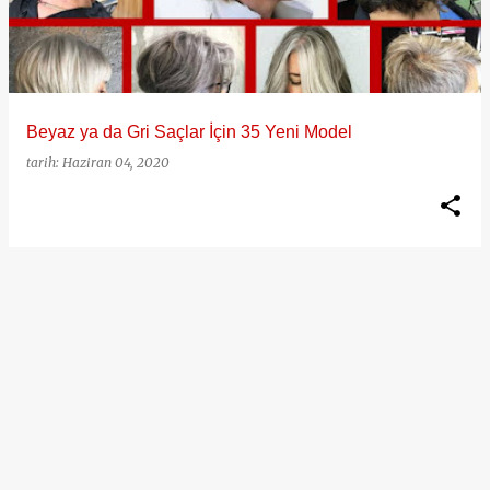
ı
t
l
a
Beyaz ya da Gri Saçlar İçin 35 Yeni Model
r
tarih:
Haziran 04, 2020