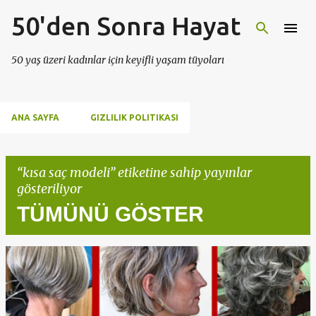
50'den Sonra Hayat
Ana içeriğe atla
50 yaş üzeri kadınlar için keyifli yaşam tüyoları
ANA SAYFA
GIZLILIK POLITIKASI
kısa saç modeli
etiketine sahip yayınlar
gösteriliyor
TÜMÜNÜ GÖSTER
K
a
y