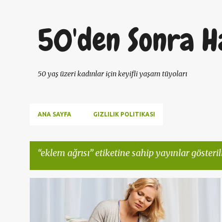
50'den Sonra H
50 yaş üzeri kadınlar için keyifli yaşam tüyoları
ANA SAYFA
GIZLILIK POLITIKASI
eklem ağrısı
etiketine sahip yayınlar gösteril
K
50 YAŞ
ANTIAGING
DIZ AĞRILARI
DIZ EGZERSIZLERI
a
EKLEM AĞRISI
EKLEM ILTIHABI
SAĞLIK
+