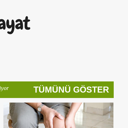
Ana içeriğe atla
ayat
iyor
TÜMÜNÜ GÖSTER
50 YAŞ
BAMYA TOHUMU
EKLEM AĞRISI