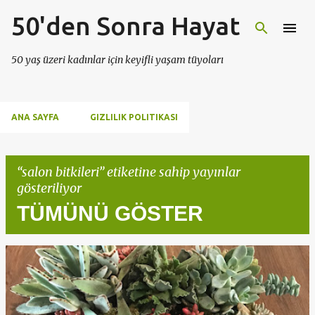
50'den Sonra Hayat
Ana içeriğe atla
50 yaş üzeri kadınlar için keyifli yaşam tüyoları
ANA SAYFA
GIZLILIK POLITIKASI
salon bitkileri
etiketine sahip yayınlar
gösteriliyor
TÜMÜNÜ GÖSTER
K
a
y