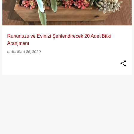
ı
t
l
a
Ruhunuzu ve Evinizi Şenlendirecek 20 Adet Bitki
r
Aranjmanı
tarih:
Mart 26, 2020