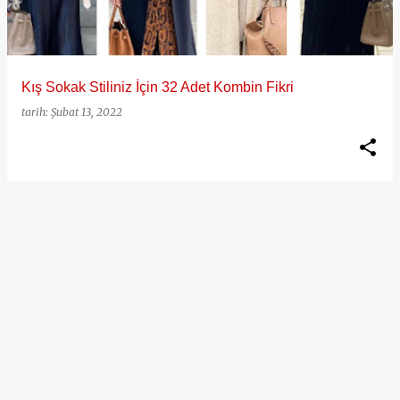
t
l
a
Kış Sokak Stiliniz İçin 32 Adet Kombin Fikri
r
tarih:
Şubat 13, 2022