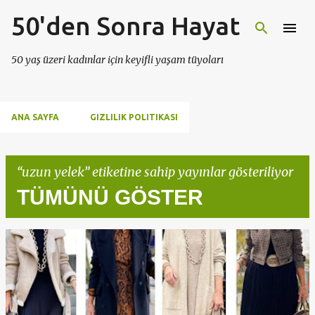
50'den Sonra Hayat
Ana içeriğe atla
50 yaş üzeri kadınlar için keyifli yaşam tüyoları
ANA SAYFA
GIZLILIK POLITIKASI
uzun yelek
etiketine sahip yayınlar gösteriliyor
TÜMÜNÜ GÖSTER
K
a
y
ı