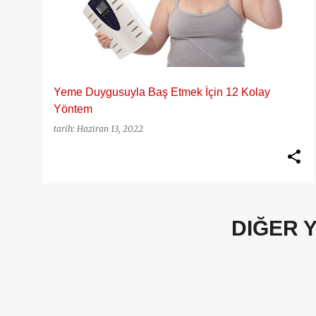
y
ı
t
l
a
Yeme Duygusuyla Baş Etmek İçin 12 Kolay
r
Yöntem
tarih:
Haziran 13, 2022
DIĞER 