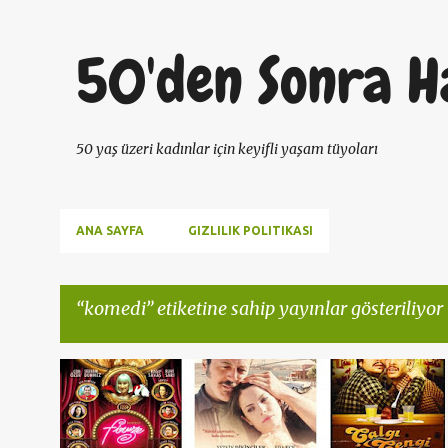
50'den Sonra H
50 yaş üzeri kadınlar için keyifli yaşam tüyoları
ANA SAYFA
GIZLILIK POLITIKASI
komedi
etiketine sahip yayınlar gösteriliyor
K
50 YAŞ KADIN
ANTIAGING
CORONA
KOMEDI
a
ROMANTIK FILM
TÜRK FILMLERI
+