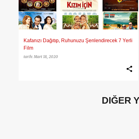
y
ı
t
l
a
Kafanızı Dağıtıp, Ruhunuzu Şenlendirecek 7 Yerli
r
Film
tarih:
Mart 18, 2020
DIĞER 