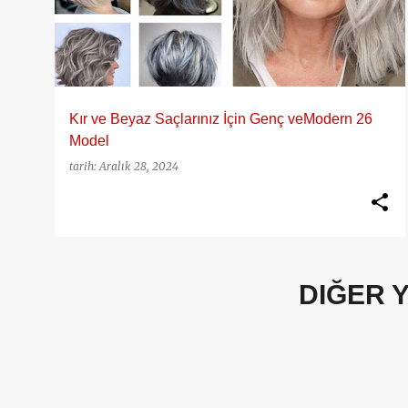
y
ı
t
l
a
Kır ve Beyaz Saçlarınız İçin Genç veModern 26
r
Model
tarih:
Aralık 28, 2024
DIĞER 