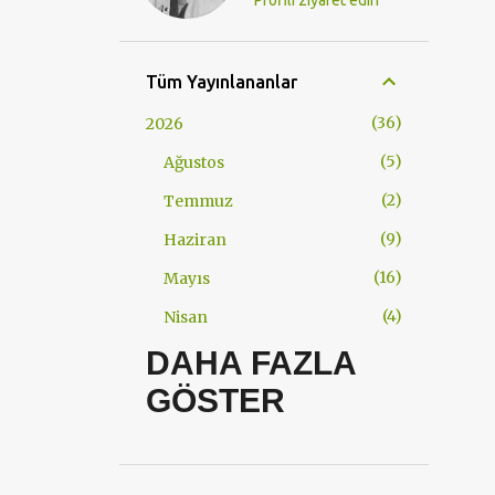
Profili ziyaret edin
Tüm Yayınlananlar
36
2026
5
Ağustos
2
Temmuz
9
Haziran
16
Mayıs
4
Nisan
DAHA FAZLA
57
2025
GÖSTER
2
Aralık
5
Kasım
34
Ekim