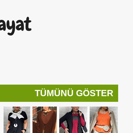
Ana içeriğe atla
ayat
TÜMÜNÜ GÖSTER
50 YAŞ
50DENSONRAHAYAT
ANTIAGING
+
1