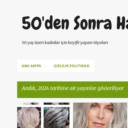
50'den Sonra H
50 yaş üzeri kadınlar için keyifli yaşam tüyoları
ANA SAYFA
GIZLILIK POLITIKASI
Aralık, 2024 tarihine ait yayınlar gösteriliyor
K
50 YAŞ
50 YAŞ ÜSTÜ SAÇ
50DEN SONRA HAYAT
+
4
a