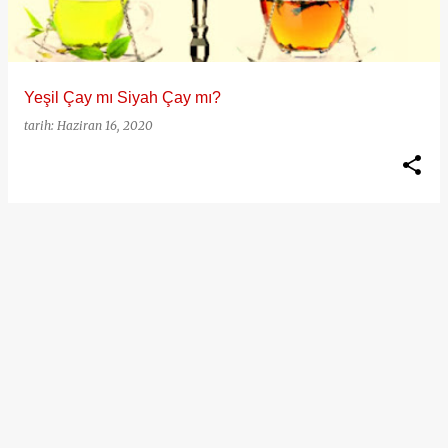
t
l
a
Yeşil Çay mı Siyah Çay mı?
r
tarih:
Haziran 16, 2020