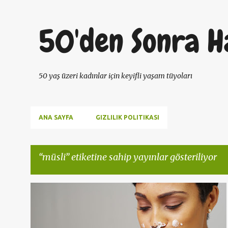
50'den Sonra H
50 yaş üzeri kadınlar için keyifli yaşam tüyoları
ANA SAYFA
GIZLILIK POLITIKASI
müsli
etiketine sahip yayınlar gösteriliyor
K
DOĞRU BESLENME
MÜSLI
SAĞLIKLI BESLENME
+
1
a