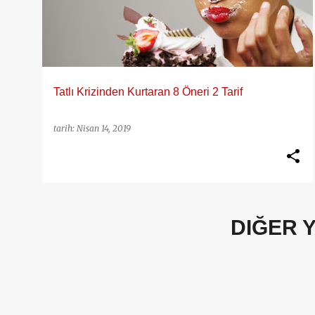
y
ı
t
l
a
Tatlı Krizinden Kurtaran 8 Öneri 2 Tarif
r
tarih:
Nisan 14, 2019
DIĞER 