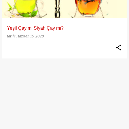
t
l
a
Yeşil Çay mı Siyah Çay mı?
r
tarih:
Haziran 16, 2020