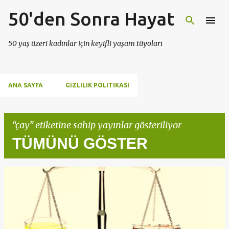
50'den Sonra Hayat
Ana içeriğe atla
50 yaş üzeri kadınlar için keyifli yaşam tüyoları
ANA SAYFA
GIZLILIK POLITIKASI
çay
etiketine sahip yayınlar gösteriliyor
TÜMÜNÜ GÖSTER
K
a
y
ı