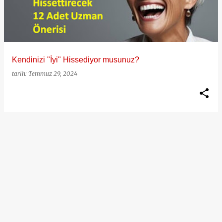
ı
t
l
a
Kendinizi "İyi" Hissediyor musunuz?
r
tarih:
Temmuz 29, 2024