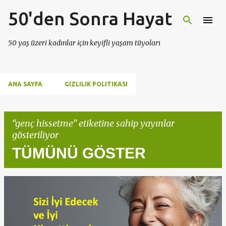
50'den Sonra Hayat
Ana içeriğe atla
50 yaş üzeri kadınlar için keyifli yaşam tüyoları
ANA SAYFA
GIZLILIK POLITIKASI
genç hissetme
etiketine sahip yayınlar
gösteriliyor
TÜMÜNÜ GÖSTER
K
a
y