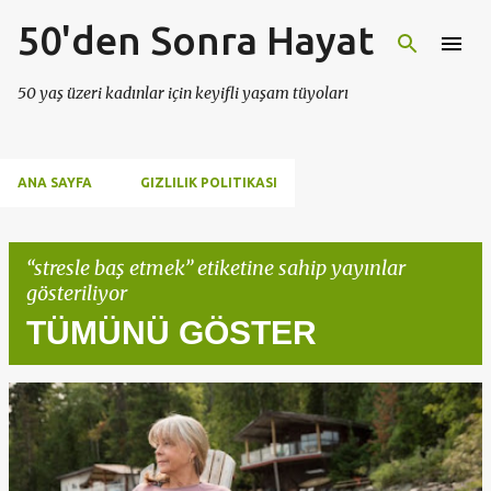
50'den Sonra Hayat
Ana içeriğe atla
50 yaş üzeri kadınlar için keyifli yaşam tüyoları
ANA SAYFA
GIZLILIK POLITIKASI
stresle baş etmek
etiketine sahip yayınlar
gösteriliyor
TÜMÜNÜ GÖSTER
K
a
y