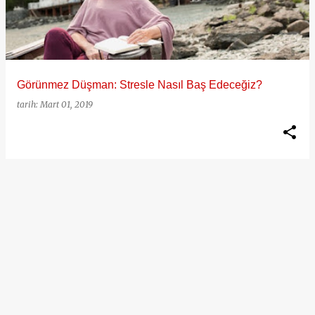
ı
t
l
a
Görünmez Düşman: Stresle Nasıl Baş Edeceğiz?
r
tarih:
Mart 01, 2019