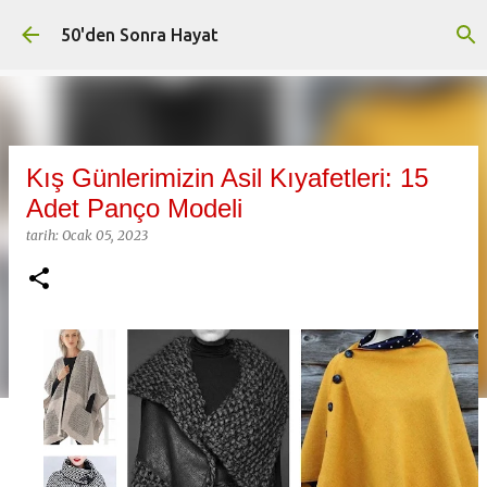
Ana içeriğe atla
50'den Sonra Hayat
Kış Günlerimizin Asil Kıyafetleri: 15
Adet Panço Modeli
tarih:
Ocak 05, 2023