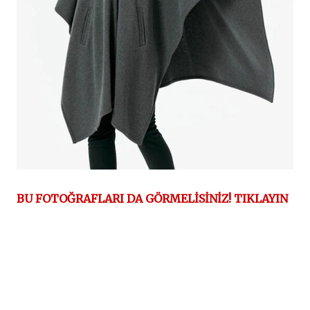
BU FOTOĞRAFLARI DA GÖRMELİSİNİZ! TIKLAYIN