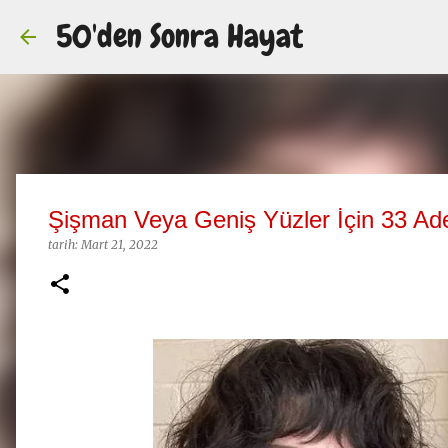
50'den Sonra Hayat
Şişman Veya Geniş Yüzler İçin 33 Ad
tarih:
Mart 21, 2022