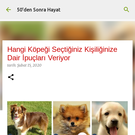
Ana içeriğe atla
50'den Sonra Hayat
Hangi Köpeği Seçtiğiniz Kişiliğinize
Dair İpuçları Veriyor
tarih:
Şubat 15, 2020