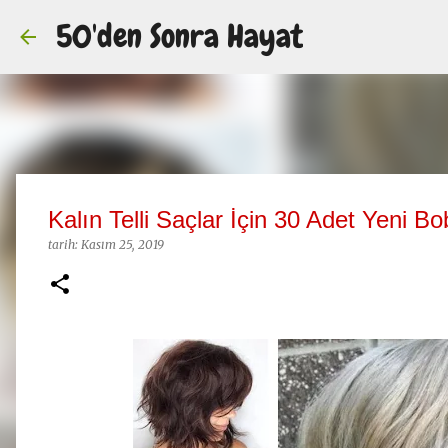
50'den Sonra Hayat
Kalın Telli Saçlar İçin 30 Adet Yeni B
tarih:
Kasım 25, 2019