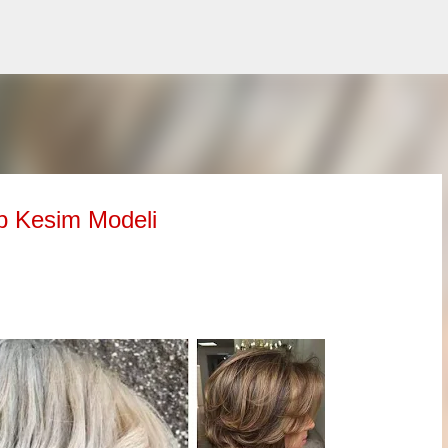
Ana içeriğe atla
ob Kesim Modeli